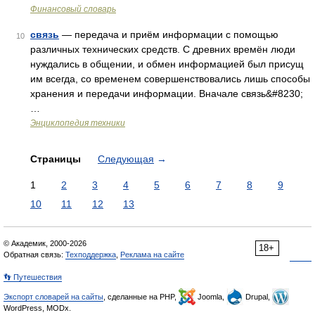
Финансовый словарь
связь
— передача и приём информации с помощью
10
различных технических средств. С древних времён люди
нуждались в общении, и обмен информацией был присущ
им всегда, со временем совершенствовались лишь способы
хранения и передачи информации. Вначале связь&#8230;
…
Энциклопедия техники
Страницы
Следующая
→
1
2
3
4
5
6
7
8
9
10
11
12
13
© Академик, 2000-2026
18+
Обратная связь:
Техподдержка
,
Реклама на сайте
👣 Путешествия
Экспорт словарей на сайты
, сделанные на PHP,
Joomla,
Drupal,
WordPress, MODx.