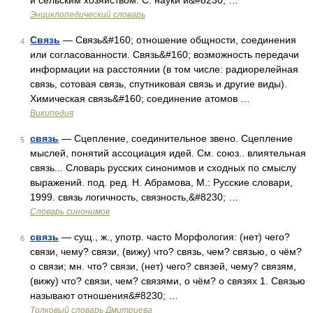
и сельским хозяйством. С. науки и&#8230; …
Энциклопедический словарь
Связь
— Связь&#160; отношение общности, соединения
4
или согласованности. Связь&#160; возможность передачи
информации на расстоянии (в том числе: радиорелейная
связь, сотовая связь, спутниковая связь и другие виды).
Химическая связь&#160; соединение атомов …
Википедия
связь
— Сцепление, соединительное звено. Сцепление
5
мыслей, понятий ассоциация идей. См. союз.. влиятельная
связь... Словарь русских синонимов и сходных по смыслу
выражений. под. ред. Н. Абрамова, М.: Русские словари,
1999. связь логичность, связность,&#8230; …
Словарь синонимов
связь
— сущ., ж., употр. часто Морфология: (нет) чего?
6
связи, чему? связи, (вижу) что? связь, чем? связью, о чём?
о связи; мн. что? связи, (нет) чего? связей, чему? связям,
(вижу) что? связи, чем? связями, о чём? о связях 1. Связью
называют отношения&#8230; …
Толковый словарь Дмитриева